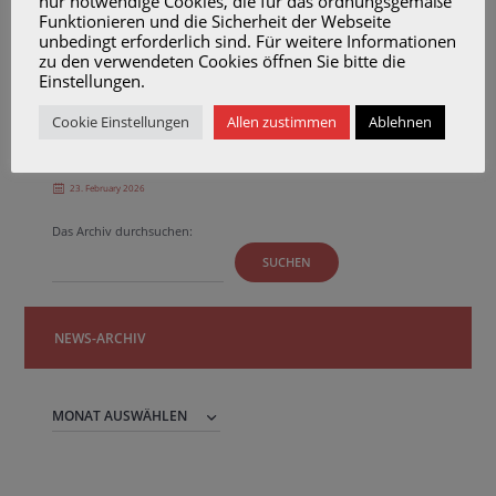
nur notwendige Cookies, die für das ordnungsgemäße
Funktionieren und die Sicherheit der Webseite
23. April 2026
unbedingt erforderlich sind. Für weitere Informationen
zu den verwendeten Cookies öffnen Sie bitte die
Einstellungen.
Unterrichtsvideo Glibberfrosch über 60.000
Youtube-Aufrufe
Cookie Einstellungen
Allen zustimmen
Ablehnen
23. February 2026
Das Archiv durchsuchen:
SUCHEN
NEWS-ARCHIV
News-
Archiv