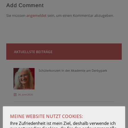
Add Comment
Sie müssen
angemeldet
sein, um einen Kommentar abzugeben.
AKTUELLSTE BEITRÄGE
Schülerkonzert in der Akademie am Derbypark
26. June 2026
Duo Amuselle in concert
MEINE WEBSITE NUTZT COOKIES:
Ihre Zufriedenheit ist mein Ziel, deshalb verwende ich