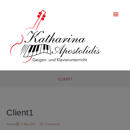
CLIENT1
Client1
Started
5. May 2016
0 comments