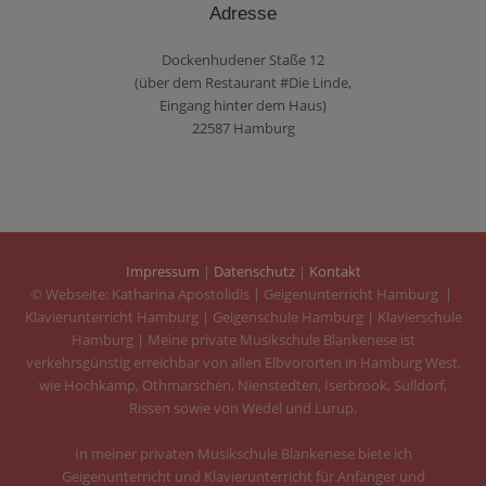
Adresse
Dockenhudener Staße 12
(über dem Restaurant #Die Linde,
Eingang hinter dem Haus)
22587 Hamburg
Impressum
|
Datenschutz
|
Kontakt
© Webseite: Katharina Apostolidis | Geigenunterricht Hamburg |
Klavierunterricht Hamburg | Geigenschule Hamburg | Klavierschule
Hamburg | Meine private Musikschule Blankenese ist
verkehrsgünstig erreichbar von allen Elbvororten in Hamburg West,
wie Hochkamp, Othmarschen, Nienstedten, Iserbrook, Sülldorf,
Rissen sowie von Wedel und Lurup.
In meiner privaten Musikschule Blankenese biete ich
Geigenunterricht und Klavierunterricht für Anfänger und