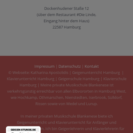
Dockenhudener Staße 12
(über dem Restaurant #Die Linde,
Eingang hinter dem Haus)
22587 Hamburg
Impressum
|
Datenschutz
|
Kontakt
© Webseite: Katharina Apostolidis | Geigenunterricht Hamburg |
Klavierunterricht Hamburg | Geigenschule Hamburg | Klavierschule
Hamburg | Meine private Musikschule Blankenese ist
verkehrsgünstig erreichbar von allen Elbvororten in Hamburg West,
wie Hochkamp, Othmarschen, Nienstedten, Iserbrook, Sülldorf,
Rissen sowie von Wedel und Lurup.
In meiner privaten Musikschule Blankenese biete ich
Geigenunterricht und Klavierunterricht für Anfänger und
Fortgeschrittene an. Ich bin Geigenlehrerin und Klavierlehrerin für