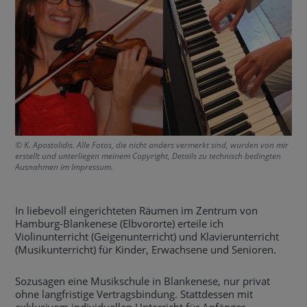
© K. Apostolidis. Alle Fotos, die nicht anders vermerkt sind, wurden von mir
erstellt und unterliegen meinem Copyright, Details zu technisch bedingten
Ausnahmen im Impressum.
In liebevoll eingerichteten Räumen im Zentrum von
Hamburg-Blankenese (Elbvororte) erteile ich
Violinunterricht (Geigenunterricht) und Klavierunterricht
(Musikunterricht) für Kinder, Erwachsene und Senioren.
Sozusagen eine Musikschule in Blankenese, nur privat
ohne langfristige Vertragsbindung. Stattdessen mit