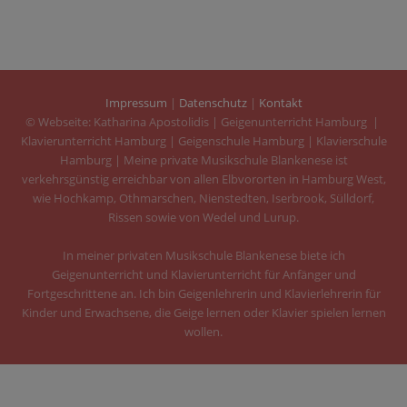
Impressum
|
Datenschutz
|
Kontakt
© Webseite: Katharina Apostolidis | Geigenunterricht Hamburg |
Klavierunterricht Hamburg | Geigenschule Hamburg | Klavierschule
Hamburg | Meine private Musikschule Blankenese ist
verkehrsgünstig erreichbar von allen Elbvororten in Hamburg West,
wie Hochkamp, Othmarschen, Nienstedten, Iserbrook, Sülldorf,
Rissen sowie von Wedel und Lurup.
In meiner privaten Musikschule Blankenese biete ich
Geigenunterricht und Klavierunterricht für Anfänger und
Fortgeschrittene an. Ich bin Geigenlehrerin und Klavierlehrerin für
Kinder und Erwachsene, die Geige lernen oder Klavier spielen lernen
wollen.