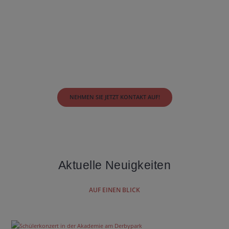
Rufen Sie mich gleich an: 040-86645644
Oder schreiben Sie mir eine Mail: k.apostolidis@geigen-
stunde.de
Ihre Katharina Apostolidis
NEHMEN SIE JETZT KONTAKT AUF!
Aktuelle Neuigkeiten
AUF EINEN BLICK