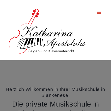
Herzlich Willkommen in Ihrer Musikschule in
Blankenese!
Die private Musikschule in