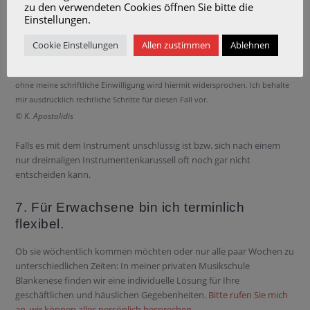
zu den verwendeten Cookies öffnen Sie bitte die
Einstellungen.
6. Ihr Kind kann gerne Geige und Klavier
Wochen oder Monate testen
Cookie Einstellungen
Allen zustimmen
Ablehnen
© K. Apostolidis
Falls es mit dem Instrument unschlüssig ist bzw. sich nach einem
nur dreimaligen Instrumentenkarussell oft noch gar nicht
entscheiden kann.
7. Für Erwachsene bin ich terminlich
flexibel.
Ob sie wöchentlich kommen möchten oder nur alle paar Wochen zu
unterschiedlichen Zeiten: In meiner privaten Musikschule
Blankenese finden wir eine individuelle Lösung für Ihre
geschäftlichen und häuslichen Gegebenheiten.
Bitte rufen Sie mich
an, wir können alles persönlich besprechen.