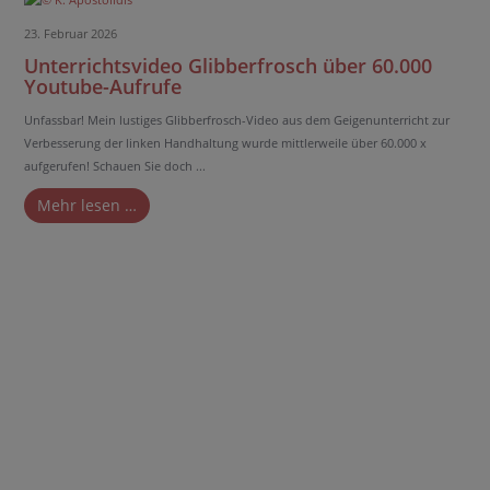
23. Februar 2026
Unterrichtsvideo Glibberfrosch über 60.000
Youtube-Aufrufe
Unfassbar! Mein lustiges Glibberfrosch-Video aus dem Geigenunterricht zur
Verbesserung der linken Handhaltung wurde mittlerweile über 60.000 x
aufgerufen! Schauen Sie doch ...
Mehr lesen …
Vielen Dank für dieses wunderschön
gestaltete "Buntes Geigenwunderland".
Ich liebe Ihr Heft, nutze es sehr gern für