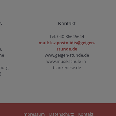
s
Kontakt
Tel. 040-86645644
mail: k.apostolidis@geigen-
n,
stunde.de
ine
www.geigen-stunde.de
www.musikschule-in-
mburg
blankenese.de
)
Impressum
|
Datenschutz
|
Kontakt