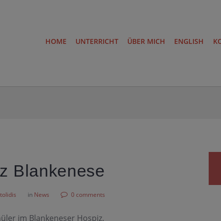
HOME
UNTERRICHT
ÜBER MICH
ENGLISH
K
iz Blankenese
olidis
in
News
0 comments
üler im Blankeneser Hospiz.