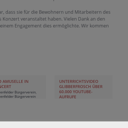
r, dass sie für die Bewohnern und Mitarbeitern des
 Konzert veranstaltet haben. Vielen Dank an den
it seinem Engagement dies ermöglichte. Wir kommen
 AMUSELLE IN
UNTERRICHTSVIDEO
NCERT
GLIBBERFROSCH ÜBER
60.000 YOUTUBE-
enfelder Bürgerverein
,
AUFRUFE
enfelder Bürgerverein
lingsfest 2026
,
Duo
Geigenunterricht Blankenese
,
elle
,
Erika Neufeld
Glibberfrosch
,
Katharina
ier
,
Geigenunterricht
Apostolidis Geigenunterricht
,
kenese
,
Katharina
Katharina Apostolidis
tolidis Violine
,
Glibberfrosch
ierunterricht Blankenese