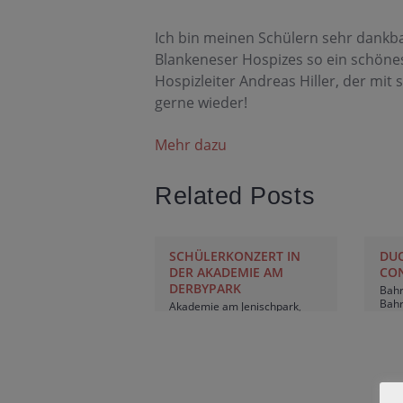
Ich bin meinen Schülern sehr dankba
Blankeneser Hospizes so ein schönes
Hospizleiter Andreas Hiller, der m
gerne wieder!
Mehr dazu
Related Posts
SCHÜLERKONZERT IN
DUO
DER AKADEMIE AM
CO
DERBYPARK
Bahr
Bahr
Akademie am Jenischpark
,
Früh
Geigen- und Klavierschüler
Amus
von Katharina Apostolidis
Klav
musizieren
,
Geigenunterricht
Blan
Blankenese
,
Katharina
Apos
Apostolidis
,
Katharina
Klav
Apostolidis Geigen- und
Klavierunterricht