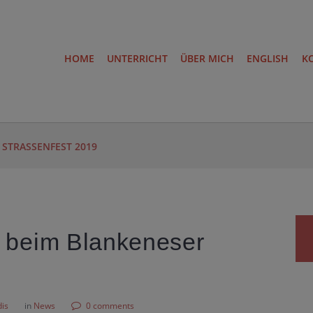
HOME
UNTERRICHT
ÜBER MICH
ENGLISH
K
STRASSENFEST 2019
 beim Blankeneser
dis
in
News
0 comments