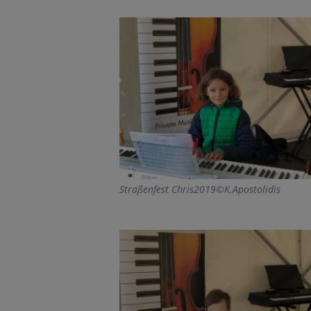
Straßenfest Chris2019©K.Apostolidis