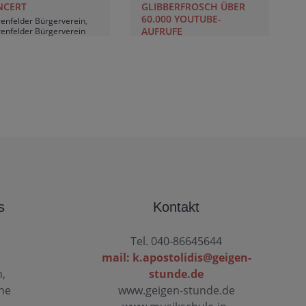
NCERT
GLIBBERFROSCH ÜBER
60.000 YOUTUBE-
enfelder Bürgerverein
,
AUFRUFE
enfelder Bürgerverein
lingsfest 2026
,
Duo
Geigenunterricht Blankenese
,
elle
,
Erika Neufeld
Glibberfrosch
,
Katharina
ier
,
Geigenunterricht
Apostolidis Geigenunterricht
,
kenese
,
Katharina
Katharina Apostolidis
tolidis Violine
,
Glibberfrosch
ierunterricht Blankenese
s
Kontakt
Tel. 040-86645644
mail: k.apostolidis@geigen-
n,
stunde.de
ine
www.geigen-stunde.de