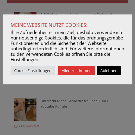
Schülerkonzert in der Akademie am Derbypark
MEINE WEBSITE NUTZT COOKIES:
Ihre Zufriedenheit ist mein Ziel, deshalb verwende ich
nur notwendige Cookies, die für das ordnungsgemäße
26. June 2026
Funktionieren und die Sicherheit der Webseite
unbedingt erforderlich sind. Für weitere Informationen
zu den verwendeten Cookies öffnen Sie bitte die
Duo Amuselle in concert
Einstellungen.
Cookie Einstellungen
Allen zustimmen
Ablehnen
23. April 2026
Unterrichtsvideo Glibberfrosch über 60.000
Youtube-Aufrufe
23. February 2026