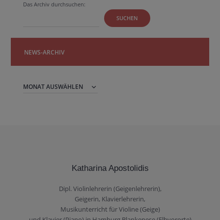
Das Archiv durchsuchen:
SUCHEN
NEWS-ARCHIV
News-
Archiv
Katharina Apostolidis
Dipl. Violinlehrerin (Geigenlehrerin),
Geigerin, Klavierlehrerin,
Musikunterricht für Violine (Geige)
und Klavier (Piano) in Hamburg Blankenese (Elbvororte)