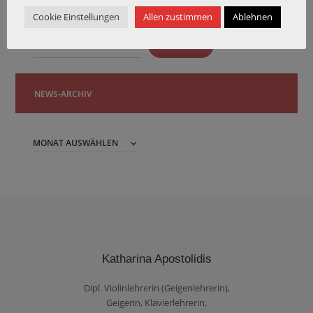
Cookie Einstellungen
Allen zustimmen
Ablehnen
Das Archiv durchsuchen:
SUCHEN
NEWS-ARCHIV
News-
Archiv
Katharina Apostolidis
Dipl. Violinlehrerin (Geigenlehrerin),
Geigerin, Klavierlehrerin,