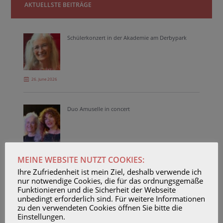
AKTUELLSTE BEITRÄGE
Schülerkonzert in der Akademie am Derbypark
26. June 2026
Duo Amuselle in concert
23. April 2026
MEINE WEBSITE NUTZT COOKIES:
Ihre Zufriedenheit ist mein Ziel, deshalb verwende ich
nur notwendige Cookies, die für das ordnungsgemäße
Unterrichtsvideo Glibberfrosch über 60.000
Funktionieren und die Sicherheit der Webseite
Youtube-Aufrufe
unbedingt erforderlich sind. Für weitere Informationen
zu den verwendeten Cookies öffnen Sie bitte die
Einstellungen.
23. February 2026