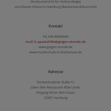
Musikunterricht für Violine (Geige)
und Klavier (Piano) in Hamburg Blankenese (Elbvororte)
Kontakt
Tel. 040-86645644
mail: k.apostolidis@geigen-stunde.de
www.geigen-stunde.de
www.musikschule-in-blankenese.de
Adresse
Dockenhudener Staße 12
(über dem Restaurant #Die Linde,
Eingang hinter dem Haus)
22587 Hamburg