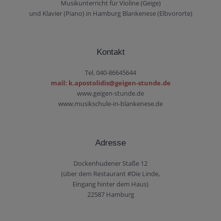
Musikunterricht für Violine (Geige)
und Klavier (Piano) in Hamburg Blankenese (Elbvororte)
Kontakt
Tel. 040-86645644
mail: k.apostolidis@geigen-stunde.de
www.geigen-stunde.de
www.musikschule-in-blankenese.de
Adresse
Dockenhudener Staße 12
(über dem Restaurant #Die Linde,
Eingang hinter dem Haus)
22587 Hamburg