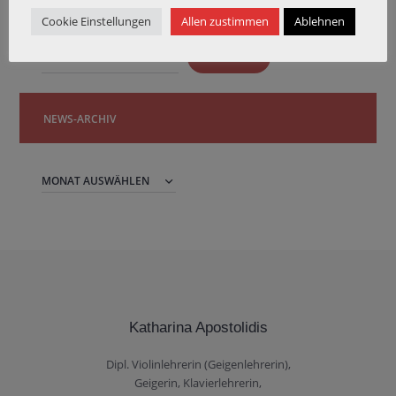
Cookie Einstellungen
Allen zustimmen
Ablehnen
Das Archiv durchsuchen:
SUCHEN
NEWS-ARCHIV
News-
Archiv
Katharina Apostolidis
Dipl. Violinlehrerin (Geigenlehrerin),
Geigerin, Klavierlehrerin,