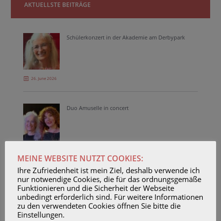
AKTUELLSTE BEITRÄGE
Schülerkonzert in der Akademie am Derbypark
26. June 2026
Duo Amuselle in concert
23. April 2026
MEINE WEBSITE NUTZT COOKIES:
Ihre Zufriedenheit ist mein Ziel, deshalb verwende ich
nur notwendige Cookies, die für das ordnungsgemäße
Unterrichtsvideo Glibberfrosch über 60.000
Funktionieren und die Sicherheit der Webseite
Youtube-Aufrufe
unbedingt erforderlich sind. Für weitere Informationen
zu den verwendeten Cookies öffnen Sie bitte die
Einstellungen.
23. February 2026