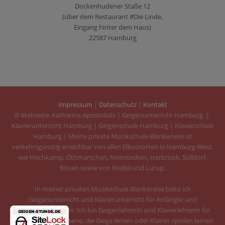
Dockenhudener Staße 12
(über dem Restaurant #Die Linde,
Eingang hinter dem Haus)
22587 Hamburg
Impressum
|
Datenschutz
|
Kontakt
© Webseite: Katharina Apostolidis | Geigenunterricht Hamburg |
Klavierunterricht Hamburg | Geigenschule Hamburg | Klavierschule
Hamburg | Meine private Musikschule Blankenese ist
verkehrsgünstig erreichbar von allen Elbvororten in Hamburg West,
wie Hochkamp, Othmarschen, Nienstedten, Iserbrook, Sülldorf,
Rissen sowie von Wedel und Lurup.
In meiner privaten Musikschule Blankenese biete ich
Geigenunterricht und Klavierunterricht für Anfänger und
Fortgeschrittene an. Ich bin Geigenlehrerin und Klavierlehrerin für
Kinder und Erwachsene, die Geige lernen oder Klavier spielen lernen