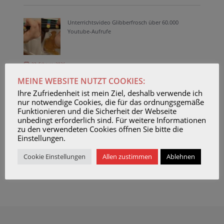
Unterrichtsvideo Glibberfrosch über 60.000
Youtube-Aufrufe
23. February 2026
MEINE WEBSITE NUTZT COOKIES:
Das Archiv durchsuchen:
Ihre Zufriedenheit ist mein Ziel, deshalb verwende ich
SUCHEN
nur notwendige Cookies, die für das ordnungsgemäße
Funktionieren und die Sicherheit der Webseite
unbedingt erforderlich sind. Für weitere Informationen
zu den verwendeten Cookies öffnen Sie bitte die
NEWS-ARCHIV
Einstellungen.
Cookie Einstellungen
Allen zustimmen
Ablehnen
News-
Archiv