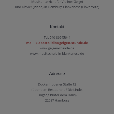
Musikunterricht für Violine (Geige)
und Klavier (Piano) in Hamburg Blankenese (Elbvororte)
Kontakt
Tel. 040-86645644
mail: k.apostolidis@geigen-stunde.de
www.geigen-stunde.de
www.musikschule-in-blankenese.de
Adresse
Dockenhudener Staße 12
(über dem Restaurant #Die Linde,
Eingang hinter dem Haus)
22587 Hamburg