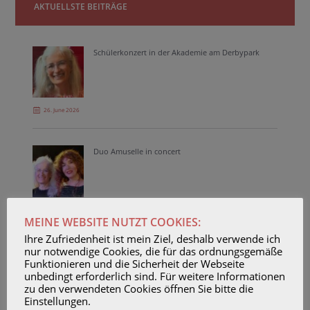
AKTUELLSTE BEITRÄGE
Schülerkonzert in der Akademie am Derbypark
26. June 2026
Duo Amuselle in concert
23. April 2026
MEINE WEBSITE NUTZT COOKIES:
Ihre Zufriedenheit ist mein Ziel, deshalb verwende ich
nur notwendige Cookies, die für das ordnungsgemäße
Unterrichtsvideo Glibberfrosch über 60.000
Funktionieren und die Sicherheit der Webseite
Youtube-Aufrufe
unbedingt erforderlich sind. Für weitere Informationen
zu den verwendeten Cookies öffnen Sie bitte die
Einstellungen.
23. February 2026