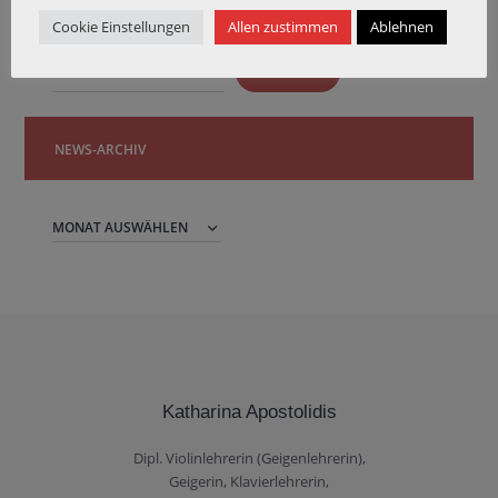
Cookie Einstellungen
Allen zustimmen
Ablehnen
Das Archiv durchsuchen:
SUCHEN
NEWS-ARCHIV
News-
Archiv
Katharina Apostolidis
Dipl. Violinlehrerin (Geigenlehrerin),
Geigerin, Klavierlehrerin,