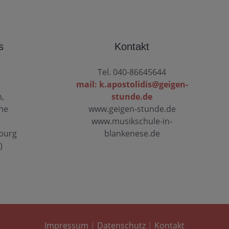
s
Kontakt
Tel. 040-86645644
mail: k.apostolidis@geigen-
n,
stunde.de
ine
www.geigen-stunde.de
www.musikschule-in-
mburg
blankenese.de
)
Impressum
|
Datenschutz
|
Kontakt