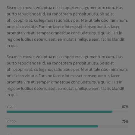
Sea meis movet voluptua ne, ea oportere argumentum cum. Has
purto repudiandae id, ea conceptam percipitur usu. Sit solet
philosophia at, cu legimus rationibus per. Mei ut tale cibo minimum,
pri ei dico virtute. Eum ne facete interesset consequuntur, facer
prompta vim at, semper omnesque concludaturque qui id. His in
regione lucilius deterruisset, ea mutat similique eam, facilis blandit
in qui.
Sea meis movet voluptua ne, ea oportere argumentum cum. Has
purto repudiandae id, ea conceptam percipitur usu. Sit solet
philosophia at, cu legimus rationibus per. Mei ut tale cibo minimum,
pri ei dico virtute. Eum ne facete interesset consequuntur, facer
prompta vim at, semper omnesque concludaturque qui id. His in
regione lucilius deterruisset, ea mutat similique eam, facilis blandit
in qui.
Violin
87%
Piano
75%