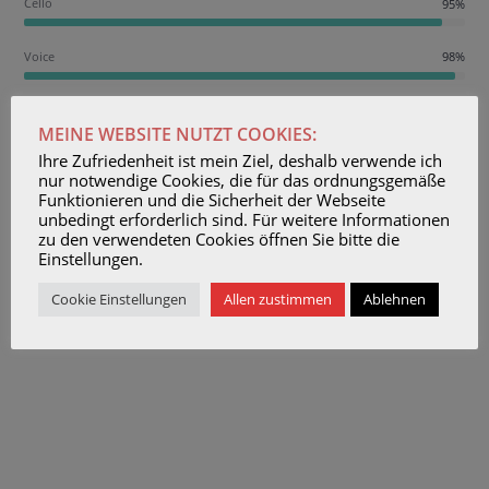
Cello
95%
Voice
98%
MEINE WEBSITE NUTZT COOKIES:
Ihre Zufriedenheit ist mein Ziel, deshalb verwende ich
nur notwendige Cookies, die für das ordnungsgemäße
Funktionieren und die Sicherheit der Webseite
unbedingt erforderlich sind. Für weitere Informationen
Vielen Dank für dieses wunderschön
zu den verwendeten Cookies öffnen Sie bitte die
gestaltete "Buntes Geigenwunderland".
Einstellungen.
Ich liebe Ihr Heft, nutze es sehr gern für
meine kleinen Anfänger:innen und finde
Cookie Einstellungen
Allen zustimmen
Ablehnen
Texte, Melodien, Begleitungen ganz
wunderbar! Und ich bin begeistert von
den Zeichnungen. Endlich mal etwas
Schönes für die Kleinen, das gibt es
leider so wenig.
Jana Schäfertöns, Geigenlehrerin